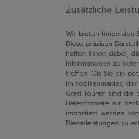
Zusätzliche Leis
Wir bieten Ihnen den Se
Diese präzisen Darstel
helfen Ihnen dabei, die
Informationen zu liefe
treffen. Ob Sie ein potenzieller Käufer sind, der eine neue Immobilie sucht, oder ein 
Immobilienmakler, der
Grad Touren sind die p
Datenformate zur Verfü
importiert werden können. Nehmen Sie Kontakt mit uns auf, um mehr
Dienstleistungen zu er