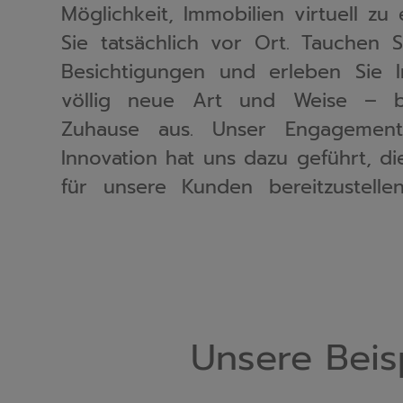
Möglichkeit, Immobilien virtuell zu
uns, umfangreiche 3D-Modelle zu er
Sie tatsächlich vor Ort. Tauchen S
Detail der Immobilie einfangen
Besichtigungen und erleben Sie I
Wohnzimmern bis hin zu gemütlich
völlig neue Art und Weise – 
Sie können jeden Winkel erkunden 
Zuhause aus. Unser Engagement
den Raum bekommen, bevor Sie
Innovation hat uns dazu geführt, d
für unsere Kunden bereitzustelle
Unsere Beis