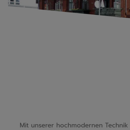
Mit unserer hochmodernen Technik b
liefert gestochen scharfe Aufnahme