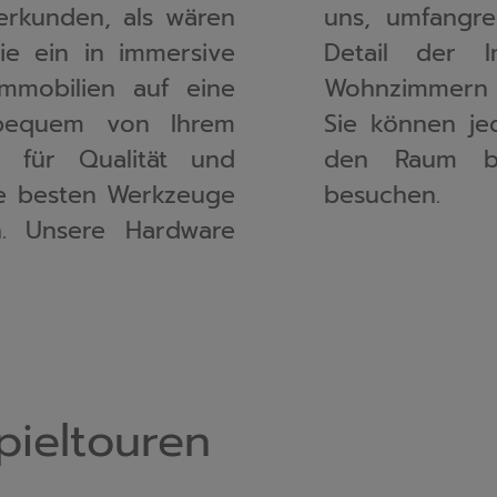
 erkunden, als wären 
stellen, die jedes 
ie ein in immersive 
. Von geräumigen 
mmobilien auf eine 
en Schlafzimmern – 
bequem von Ihrem 
und ein Gefühl für 
 für Qualität und 
 ihn persönlich 
ie besten Werkzeuge 
besuchen.
n. Unsere Hardware 
pieltouren