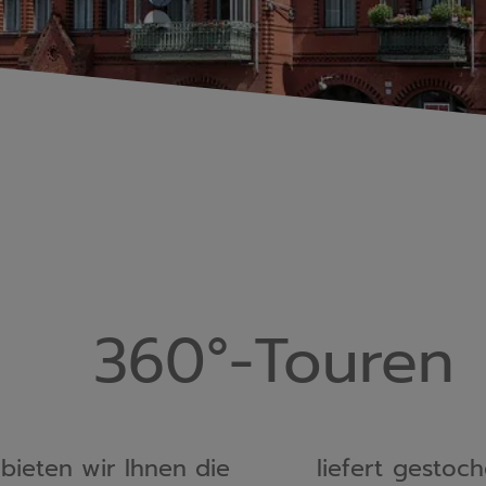
360°-Touren
ieten wir Ihnen die 
n und ermöglicht es 