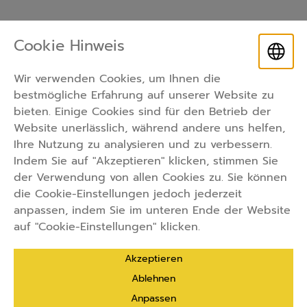
Cookie Hinweis
Sie interessieren Sich für unser
Wir verwenden Cookies, um Ihnen die
Angebot?
bestmögliche Erfahrung auf unserer Website zu
bieten. Einige Cookies sind für den Betrieb der
Kontaktieren Sie uns jetzt!
Website unerlässlich, während andere uns helfen,
cozylikehomegmbh@outlook.com
+49 157 92527820
Ihre Nutzung zu analysieren und zu verbessern.
Indem Sie auf "Akzeptieren" klicken, stimmen Sie
der Verwendung von allen Cookies zu. Sie können
die Cookie-Einstellungen jedoch jederzeit
anpassen, indem Sie im unteren Ende der Website
auf "Cookie-Einstellungen" klicken.
cozylikehome
Akzeptieren
Ablehnen
Anpassen
Datenschutz
Impressum
Cookie Einstellungen